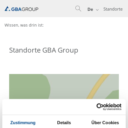
Standorte
De
Wissen, was drin ist:
Standorte GBA Group
Aus datenschutzrechtlichen
Gründen ist zum Laden der Karte
Ihre Einwilligung notwendig.
Zustimmung
Details
Über Cookies