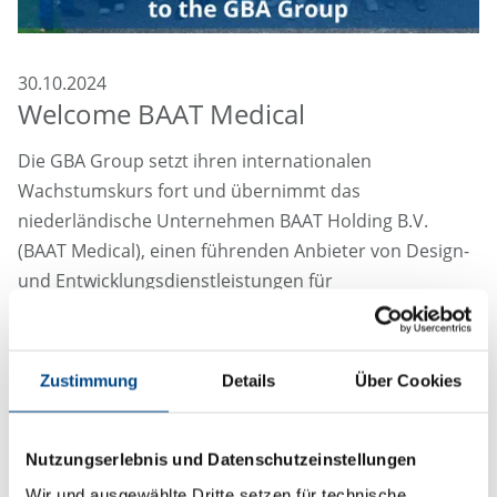
30.10.2024
Welcome BAAT Medical
Die GBA Group setzt ihren internationalen
Wachstumskurs fort und übernimmt das
niederländische Unternehmen BAAT Holding B.V.
(BAAT Medical), einen führenden Anbieter von Design-
und Entwicklungsdienstleistungen für
Medizinprodukte. Mit dieser strategischen Akquisition
stärkt die GBA Group ihre Position im europäischen
Medizinprodukte-Markt, unter anderem durch die
Zustimmung
Details
Über Cookies
Erweiterung des Dienstleistungsportfolios in der
Entwicklungsphase von der Produktidee über die
Produktentwicklung bis hin zur erfolgreichen
Nutzungserlebnis und Datenschutzeinstellungen
Markteinführung.
Wir und ausgewählte Dritte setzen für technische