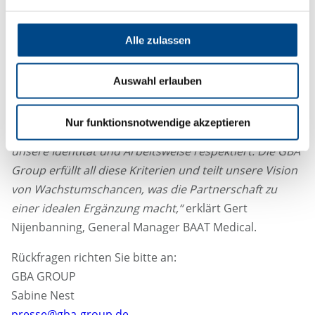
anbieten und den Kunden in allen Phasen des
Produktlebenszyklus mit Lösungsangeboten und
Alle zulassen
regulatorischer Expertise unterstützen.“
„Für BAAT Medical war es entscheidend, einen Partner
Auswahl erlauben
zu finden, der nicht nur ein komplementäres Netzwerk
im medizinischen Bereich sowie eine physische
Nur funktionsnotwendige akzeptieren
Präsenz außerhalb Europas mitbringt, sondern auch
unsere Identität und Arbeitsweise respektiert. Die GBA
Group erfüllt all diese Kriterien und teilt unsere Vision
von Wachstumschancen, was die Partnerschaft zu
einer idealen Ergänzung macht,“
erklärt Gert
Nijenbanning, General Manager BAAT Medical.
Rückfragen richten Sie bitte an:
GBA GROUP
Sabine Nest
presse@gba-group.de