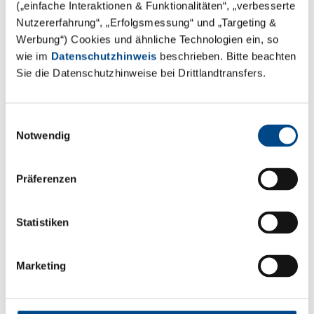
(„einfache Interaktionen & Funktionalitäten“, „verbesserte
infolge der Inspektion durch die bayerische
Nutzererfahrung“, „Erfolgsmessung“ und „Targeting &
Überwachungsbehörde voraussichtlich am 26. August
Werbung“) Cookies und ähnliche Technologien ein, so
2024 ausgestellt. Gerne planen wir bereits heute Ihre
wie im
Datenschutzhinweis
beschrieben. Bitte beachten
GLP-Projekte ein, um sie unmittelbar ab Erhalt der
Sie die Datenschutzhinweise bei Drittlandtransfers.
aktualisierten GLP-Bescheinigung durchführen zu
können. Bis Ende Juli können am alten Standort noch
Einwilligungsauswahl
mikrobiologische Prüfungen (außer
Notwendig
Hygienemonitoring) unter GLP durchgeführt werden.
Präferenzen
Statistiken
Bildergalerie state-of-the-art
Marketing
Medizinprodukte-Analyselabor