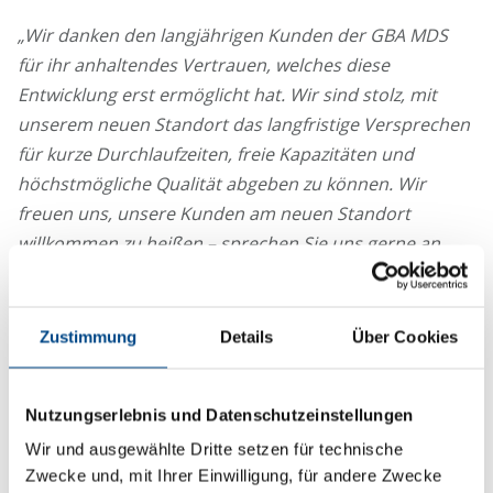
„Wir danken den langjährigen Kunden der GBA MDS
für ihr anhaltendes Vertrauen, welches diese
Entwicklung erst ermöglicht hat. Wir sind stolz, mit
unserem neuen Standort das langfristige Versprechen
für kurze Durchlaufzeiten, freie Kapazitäten und
höchstmögliche Qualität abgeben zu können. Wir
freuen uns, unsere Kunden am neuen Standort
willkommen zu heißen – sprechen Sie uns gerne an
und überzeugen Sie sich vor Ort!“
Zustimmung
Details
Über Cookies
Prüfungen nach DIN EN ISO/IEC 17025 werden am
Nutzungserlebnis und Datenschutzeinstellungen
neuen Standort ohne Unterbrechung durchgeführt.
Wir und ausgewählte Dritte setzen für technische
Prüfungen nach GLP am neuen Standort setzen eine
Zwecke und, mit Ihrer Einwilligung, für andere Zwecke
aktualisierte GLP-Bescheinigung voraus – diese wird