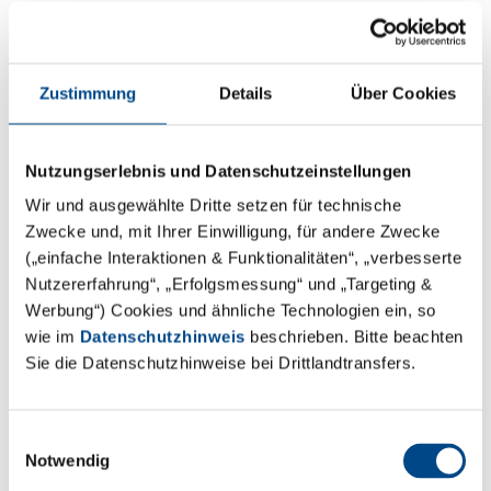
Herstellungsprozessen: chemische
Charakterisierung mittels GC-MS, GC-FID, ICP-MS
(ISO 10993-1, -3, -7, -9, -10, -11, -12, -13, -14, -15,
Zustimmung
Details
Über Cookies
-18, -23)
Zytotoxizität (ISO 10993-1, -5, -12)
Nutzungserlebnis und Datenschutzeinstellungen
Sensibilisierung (ISO 10993-1, -10, -12)
Wir und ausgewählte Dritte setzen für technische
Zwecke und, mit Ihrer Einwilligung, für andere Zwecke
Irritation (ISO 10993-1, -12, -23)
(„einfache Interaktionen & Funktionalitäten“, „verbesserte
Nutzererfahrung“, „Erfolgsmessung“ und „Targeting &
Akute systemische Toxizität (ISO 10993-1, -11, -12)
Werbung“) Cookies und ähnliche Technologien ein, so
wie im
Datenschutzhinweis
beschrieben. Bitte beachten
Blutkompatibilität (ISO 10993-1, -4)
Sie die Datenschutzhinweise bei Drittlandtransfers.
Genotoxizität (ISO 10993-1, -3, -12)
Korrosionsstabilität von metallischen
Einwilligungsauswahl
Notwendig
Werkstoffen, Identifizierung und Quantifizierung