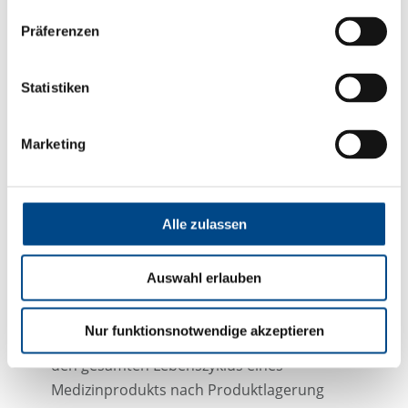
von Abbauprodukten mittels elektrochemischer
Prüfung und Immersion (ISO 10993-1, -9, -15)
Präferenzen
Biostabilität von Implantaten (ISO 10993-1, -6, -13,
Statistiken
-15, -18)
Zusammenfassende Bewertung der biologischen
Marketing
Verträglichkeit inklusive der toxikologischen
Risikobewertung (ISO 10993-1, -17) unter
Berücksichtigung der Eigenschaften und des
Alle zulassen
toxikologischen Profils der eingesetzten
Materialien, der Freisetzungsprodukte, von
Literaturdaten und klinischer
Auswahl erlauben
Anwendungserfahrung
Nur funktionsnotwendige akzeptieren
Zusätzlicher Nachweis der Biokompatibilität über
den gesamten Lebenszyklus eines
Medizinprodukts nach Produktlagerung