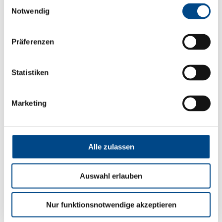
Einwilligungsauswahl
Notwendig
Präferenzen
Statistiken
Ihr Standort in Göteburg - Mölndal
Marketing
Key2Compliance
GoCo House
Entreprenörsstråket 10
Alle zulassen
SE-431 53 Mölndal
Schweden
Auswahl erlauben
Tel. +46 8 621 05 02
Mail:
info@key2compliance.com
Nur funktionsnotwendige akzeptieren
Web:
key2compliance.com