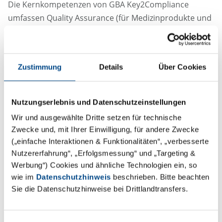
Die Kernkompetenzen von GBA Key2Compliance
umfassen Quality Assurance (für Medizinprodukte und
Pharma), Regulatory Affairs, klinische Entwicklung
(CRO), biologische Sicherheit sowie maßgeschneiderte
Trainings und Schulungen. Als Full-Service-Partner
Zustimmung
Details
Über Cookies
unterstützt GBA Key2Compliance seine Kunden mit
fundierter Expertise und einem klaren Fokus auf
praxisnahe, kundenorientierte Lösungen – für eine
Nutzungserlebnis und Datenschutzeinstellungen
erfolgreiche und reibungslose Umsetzung
Wir und ausgewählte Dritte setzen für technische
regulatorischer Anforderungen.
Zwecke und, mit Ihrer Einwilligung, für andere Zwecke
(„einfache Interaktionen & Funktionalitäten“, „verbesserte
Nutzererfahrung“, „Erfolgsmessung“ und „Targeting &
Werbung“) Cookies und ähnliche Technologien ein, so
wie im
Datenschutzhinweis
beschrieben. Bitte beachten
Sie die Datenschutzhinweise bei Drittlandtransfers.