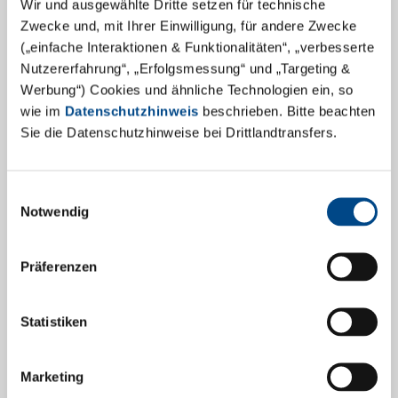
Wir und ausgewählte Dritte setzen für technische
Zwecke und, mit Ihrer Einwilligung, für andere Zwecke
(„einfache Interaktionen & Funktionalitäten“, „verbesserte
Nutzererfahrung“, „Erfolgsmessung“ und „Targeting &
Werbung“) Cookies und ähnliche Technologien ein, so
wie im
Datenschutzhinweis
beschrieben. Bitte beachten
Sie die Datenschutzhinweise bei Drittlandtransfers.
Die GBA Medical Device Services
Einwilligungsauswahl
GmbH (GBA MDS) schließt Umzug in
Notwendig
state-of-the-art Medizinprodukte-
Analyselabor erfolgreich ab!
Präferenzen
In unmittelbarer Nachbarschaft des beinahe 30-
jährigen Firmensitzes der GBA MDS ist über die letzten
Statistiken
Monate ein hochmodernes LEAN-optimiertes
Medizinprodukte-Analyselabor entstanden. Bei 2.700
Marketing
m² Grundfläche vervierfacht sich die Laborfläche auf